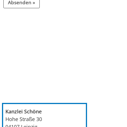
Absenden »
A
l
t
e
r
n
a
t
i
v
e
:
Kanzlei Schöne
Hohe Straße 30
04107
Leipzig