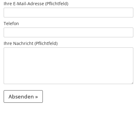
Ihre E-Mail-Adresse (Pflichtfeld)
Telefon
Ihre Nachricht (Pflichtfeld)
Absenden »
A
l
t
e