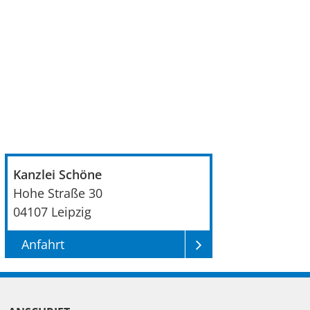
r
n
a
t
i
v
e
:
Kanzlei Schöne
Hohe Straße 30
04107
Leipzig
Anfahrt