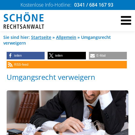
Kostenlose Info-Hotline:
0341 / 684 167 93
Sie sind hier:
Startseite
»
Allgemein
»
Umgangsrecht
verweigern
teilen
teilen
E-Mail
RSS-feed
Umgangsrecht verweigern